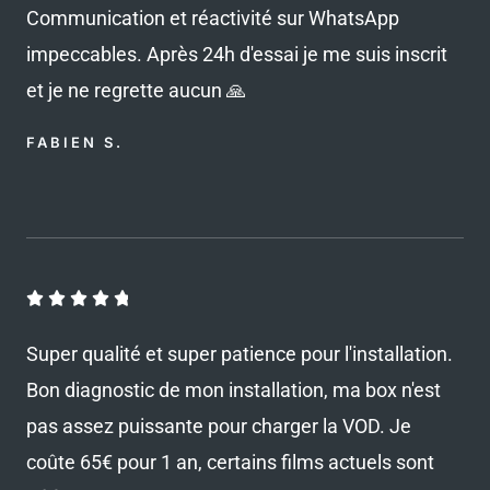
Communication et réactivité sur WhatsApp
é
impeccables. Après 24h d'essai je me suis inscrit
4
.
et je ne regrette aucun 🙏
8
FABIEN S.
s
u
r
5
N





o
Super qualité et super patience pour l'installation.
t
Bon diagnostic de mon installation, ma box n'est
é
pas assez puissante pour charger la VOD. Je
4
.
coûte 65€ pour 1 an, certains films actuels sont
8