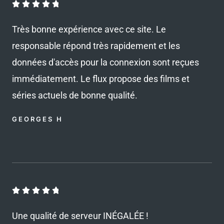
N





o
Très bonne expérience avec ce site. Le
t
responsable répond très rapidement et les
é
données d'accès pour la connexion sont reçues
4
.
immédiatement. Le flux propose des films et
8
séries actuels de bonne qualité.
s
GEORGES H
u
r
5
N





o
Une qualité de serveur INÉGALÉE !
t