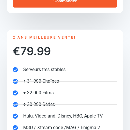
Commander
2 ANS MEILLEURE VENTE!
€79.99
Serveurs très stables
+ 31 000 Chaînes
+ 32 000 Films
+ 20 000 Séries
Hulu, Videoland, Disney, HBO, Apple TV
M3U / Xtream code /MAG / Enigma 2