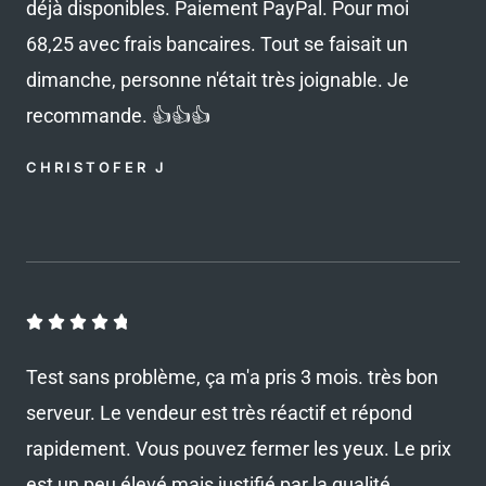
déjà disponibles. Paiement PayPal. Pour moi
s
68,25 avec frais bancaires. Tout se faisait un
u
dimanche, personne n'était très joignable. Je
r
recommande. 👍👍👍
5
CHRISTOFER J
N





o
Test sans problème, ça m'a pris 3 mois. très bon
t
serveur. Le vendeur est très réactif et répond
é
rapidement. Vous pouvez fermer les yeux. Le prix
4
.
est un peu élevé mais justifié par la qualité.