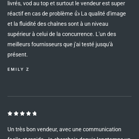
livrés, vod au top et surtout le vendeur est super
4
u
.
réactif en cas de problème 👍 La qualité d'image
r
8
et la fluidité des chaînes sont à un niveau
s
5
supérieur à celui de la concurrence. L'un des
u
meilleurs fournisseurs que j'ai testé jusqu'à
r
présent.
5
EMILY Z
N





o
Un très bon vendeur, avec une communication
t