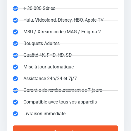
+ 20 000 Séries
Hulu, Videoland, Disney, HBO, Apple TV
M3U / Xtream code /MAG / Enigma 2
Bouquets Adultes
Qualité 4K, FHD, HD, SD
Mise à jour automatique
Assistance 24h/24 et 7j/7
Garantie de remboursement de 7 jours
Compatible avec tous vos appareils
Livraison immédiate