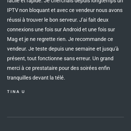
facile et rapide. Je cherchais depuis longtemps un
é
IPTV non bloquant et avec ce vendeur nous avons
4
.
réussi à trouver le bon serveur. J'ai fait deux
8
connexions une fois sur Android et une fois sur
s
Mag et je ne regrette rien. Je recommande ce
u
vendeur. Je teste depuis une semaine et jusqu'à
r
présent, tout fonctionne sans erreur. Un grand
5
merci à ce prestataire pour des soirées enfin
tranquilles devant la télé.
TINA U