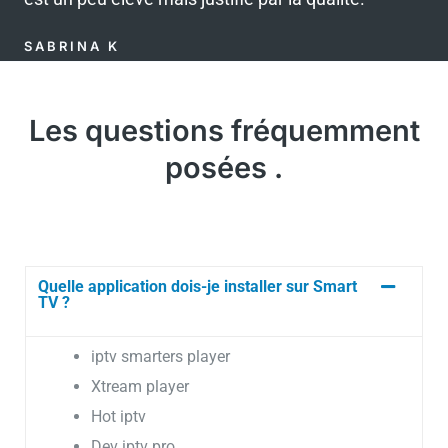
8
SABRINA K
s
u
r
Les questions fréquemment
5
posées .
Quelle application dois-je installer sur Smart
TV ?
iptv smarters player
Xtream player
Hot iptv
Dev iptv pro