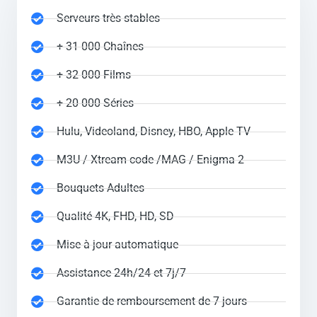
Serveurs très stables
+ 31 000 Chaînes
+ 32 000 Films
+ 20 000 Séries
Hulu, Videoland, Disney, HBO, Apple TV
M3U / Xtream code /MAG / Enigma 2
Bouquets Adultes
Qualité 4K, FHD, HD, SD
Mise à jour automatique
Assistance 24h/24 et 7j/7
Garantie de remboursement de 7 jours