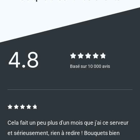
4.8





N
Basé sur 10 000 avis
o
t
é
4
N





.
o
Cela fait un peu plus d'un mois que j'ai ce serveur
t
8
et sérieusement, rien à redire ! Bouquets bien
é
s