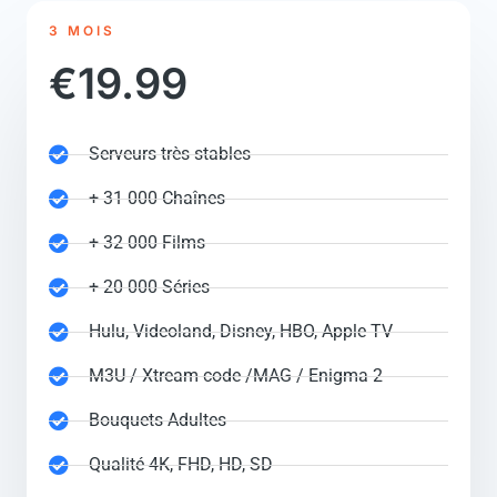
3 MOIS
€19.99
Serveurs très stables
+ 31 000 Chaînes
+ 32 000 Films
+ 20 000 Séries
Hulu, Videoland, Disney, HBO, Apple TV
M3U / Xtream code /MAG / Enigma 2
Bouquets Adultes
Qualité 4K, FHD, HD, SD