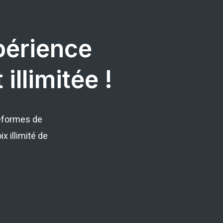
périence
illimitée !
eformes de
x illimité de