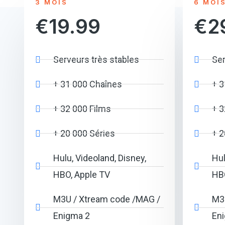
3 MOIS
6 MOI
€19.99
€2
Serveurs très stables
Ser
+ 31 000 Chaînes
+ 3
+ 32 000 Films
+ 3
+ 20 000 Séries
+ 2
Hulu, Videoland, Disney,
Hul
HBO, Apple TV
HBO
M3U / Xtream code /MAG /
M3
Enigma 2
En