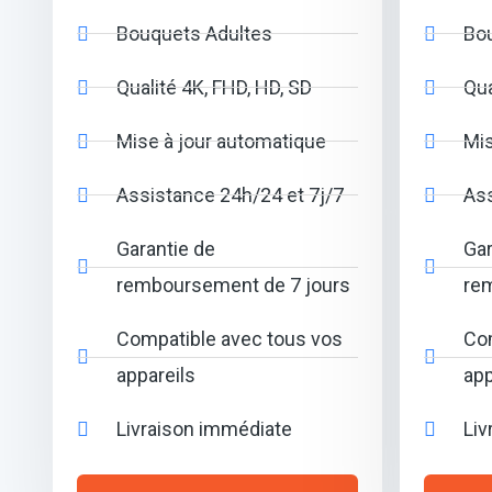
Bouquets Adultes
Bo
Qualité 4K, FHD, HD, SD
Qua
Mise à jour automatique
Mis
Assistance 24h/24 et 7j/7
Ass
Garantie de
Gar
remboursement de 7 jours
re
Compatible avec tous vos
Com
appareils
app
Livraison immédiate
Liv