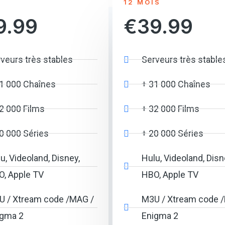
S
12 MOIS
9.99
€39.99
veurs très stables
Serveurs très stable
1 000 Chaînes
+ 31 000 Chaînes
2 000 Films
+ 32 000 Films
0 000 Séries
+ 20 000 Séries
u, Videoland, Disney,
Hulu, Videoland, Disn
, Apple TV
HBO, Apple TV
U / Xtream code /MAG /
M3U / Xtream code 
igma 2
Enigma 2