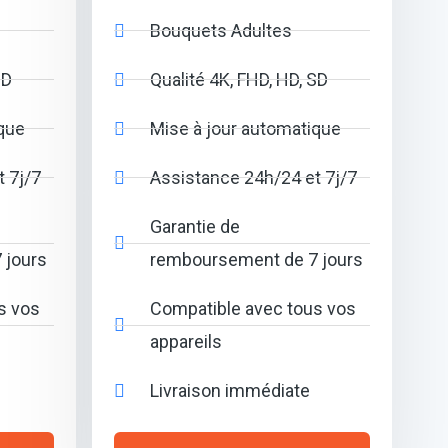
Bouquets Adultes
SD
Qualité 4K, FHD, HD, SD
que
Mise à jour automatique
 7j/7
Assistance 24h/24 et 7j/7
Garantie de
 jours
remboursement de 7 jours
s vos
Compatible avec tous vos
appareils
Livraison immédiate