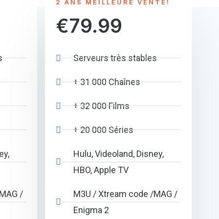
2 ANS MEILLEURE VENTE!
€79.99
s
Serveurs très stables
+ 31 000 Chaînes
+ 32 000 Films
+ 20 000 Séries
ey,
Hulu, Videoland, Disney,
HBO, Apple TV
/MAG /
M3U / Xtream code /MAG /
Enigma 2