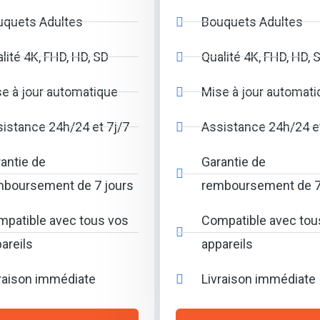
uquets Adultes
Bouquets Adultes
lité 4K, FHD, HD, SD
Qualité 4K, FHD, HD, 
e à jour automatique
Mise à jour automati
istance 24h/24 et 7j/7
Assistance 24h/24 et
antie de
Garantie de
mboursement de 7 jours
remboursement de 7
patible avec tous vos
Compatible avec tou
areils
appareils
raison immédiate
Livraison immédiate